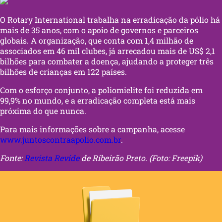
O Rotary International trabalha na erradicação da pólio há
mais de 35 anos, com o apoio de governos e parceiros
globais. A organização, que conta com 1,4 milhão de
associados em 46 mil clubes, já arrecadou mais de US$ 2,1
bilhões para combater a doença, ajudando a proteger três
bilhões de crianças em 122 países.
Com o esforço conjunto, a poliomielite foi reduzida em
99,9% no mundo, e a erradicação completa está mais
próxima do que nunca.
Para mais informações sobre a campanha, acesse
www.juntoscontraapolio.com.br
.
Fonte:
Revista Revide
de Ribeirão Preto. (Foto: Freepik)